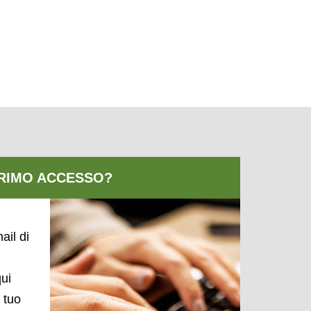
ail di
qui
l tuo