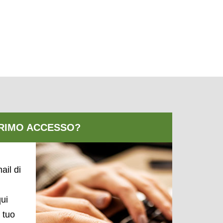
ail di
qui
l tuo