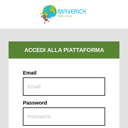
Email
Password