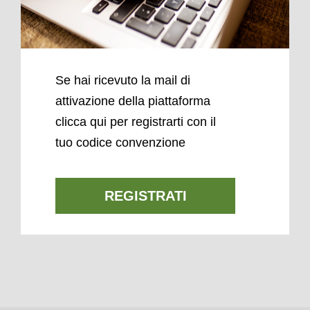
Se hai ricevuto la mail di
attivazione della piattaforma
clicca qui per registrarti con il
tuo codice convenzione
REGISTRATI