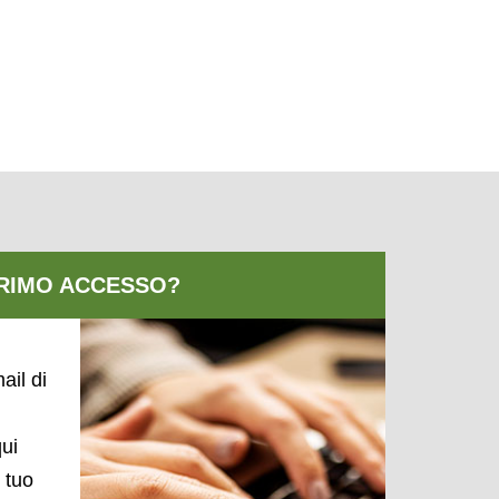
ail di
qui
l tuo