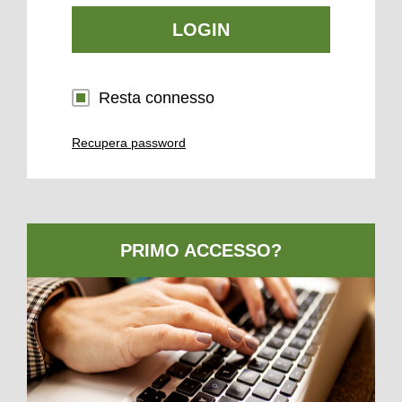
LOGIN
Resta connesso
Recupera password