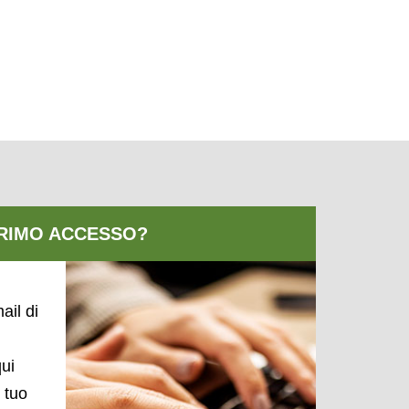
ail di
qui
l tuo