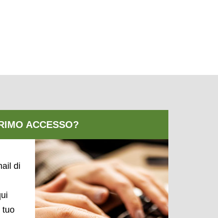
ail di
qui
l tuo