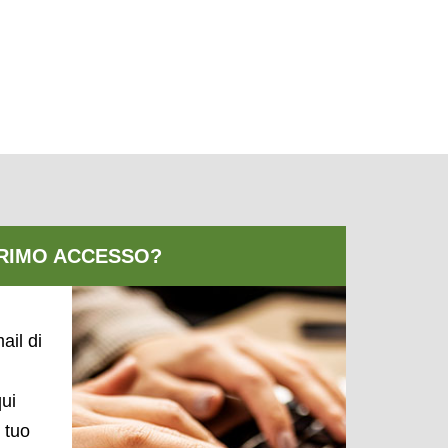
ail di
qui
l tuo