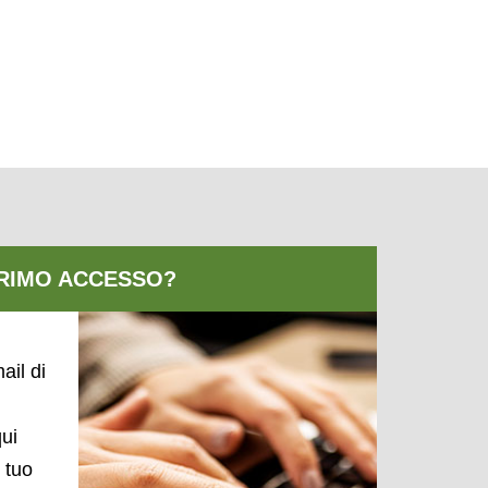
ail di
qui
l tuo