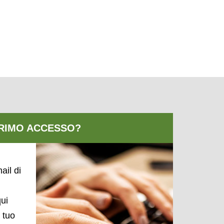
ail di
qui
l tuo