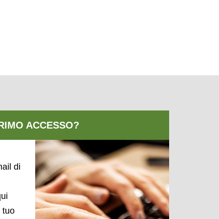
ail di
qui
l tuo