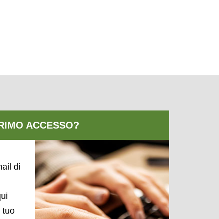
ail di
qui
l tuo