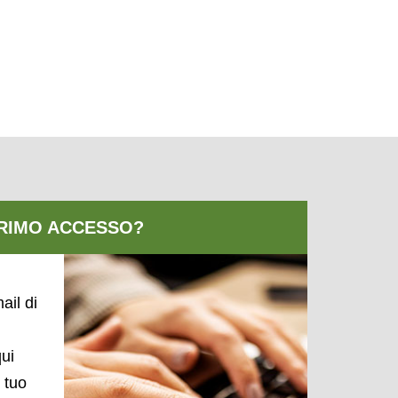
ail di
qui
l tuo