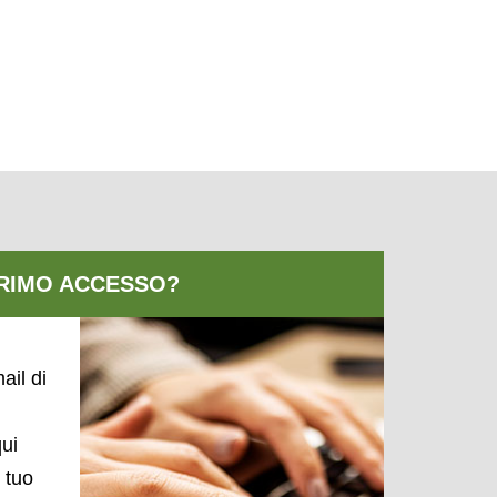
ail di
qui
l tuo