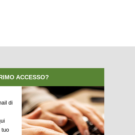
ail di
qui
l tuo