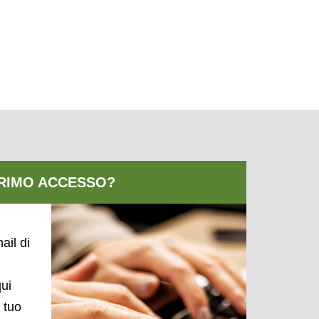
ail di
qui
l tuo