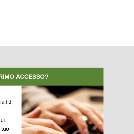
ail di
qui
l tuo