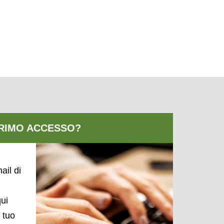
ail di
qui
l tuo