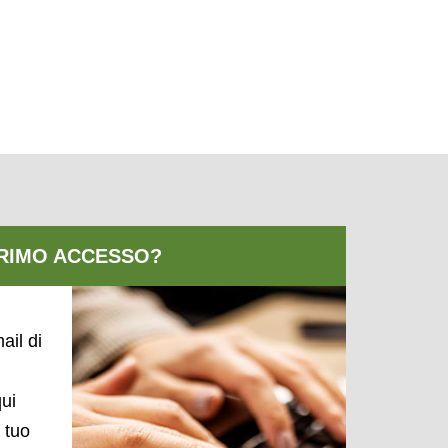
ail di
qui
l tuo