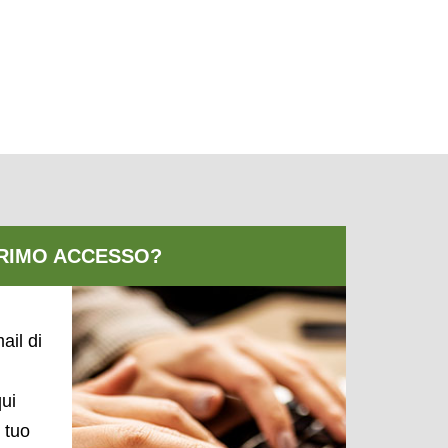
ail di
qui
l tuo