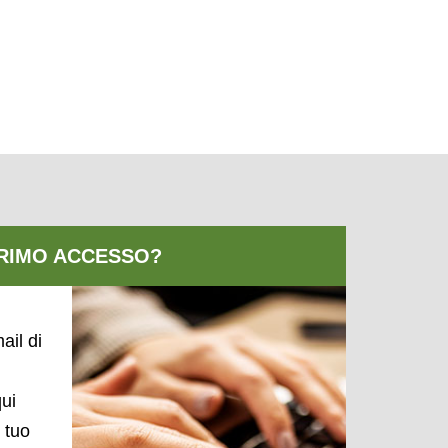
ail di
qui
l tuo