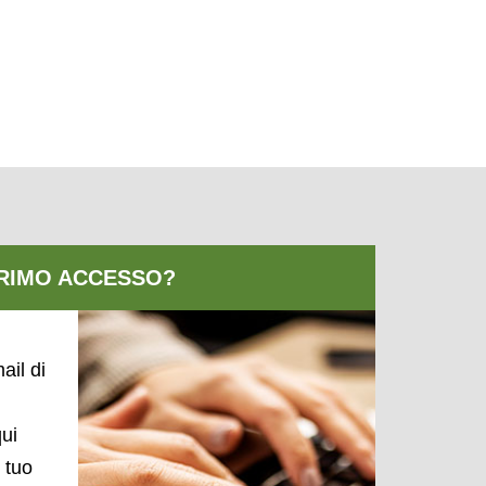
ail di
qui
l tuo