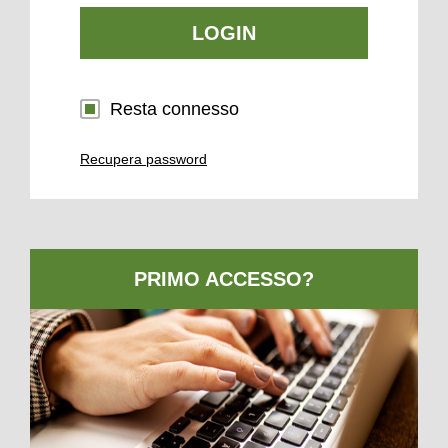
LOGIN
Resta connesso
Recupera password