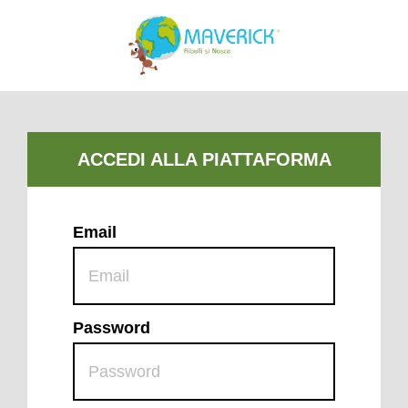
Email
Password