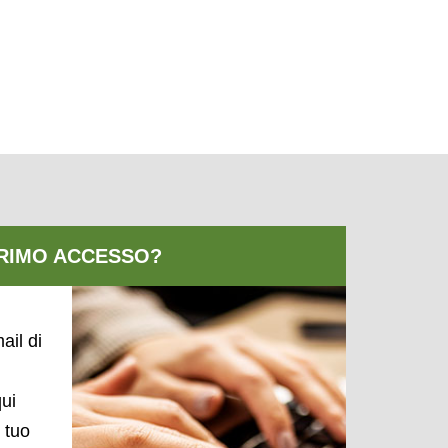
ail di
qui
l tuo