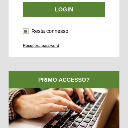
LOGIN
Resta connesso
Recupera password