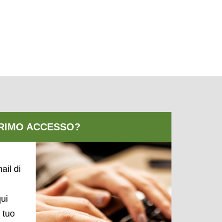
ail di
qui
l tuo