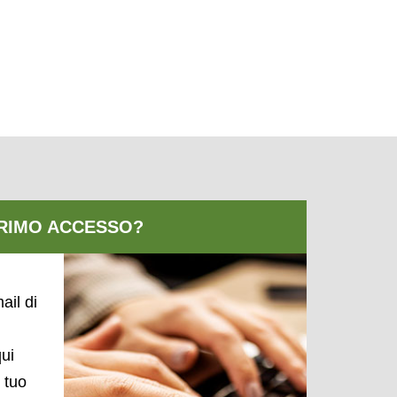
ail di
qui
l tuo