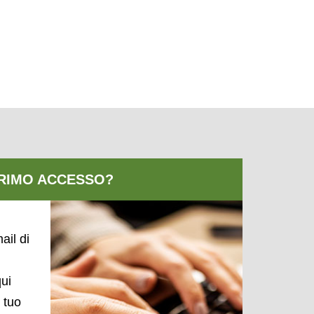
ail di
qui
l tuo