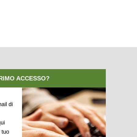
ail di
qui
l tuo