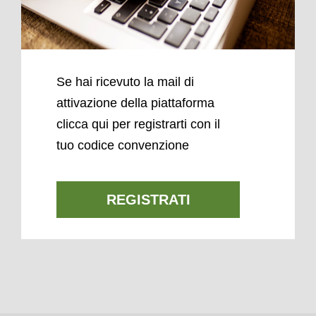
Se hai ricevuto la mail di
attivazione della piattaforma
clicca qui per registrarti con il
tuo codice convenzione
REGISTRATI