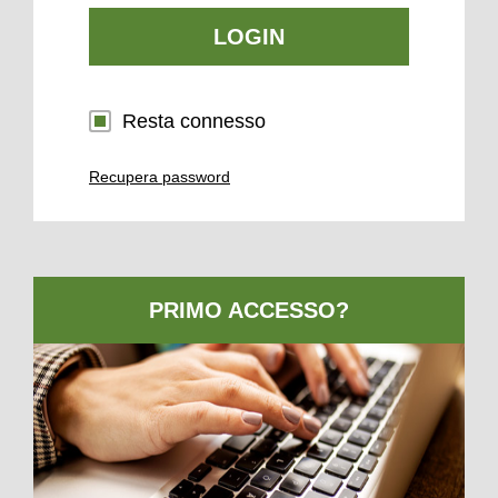
LOGIN
Resta connesso
Recupera password