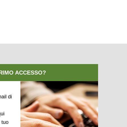
ail di
qui
l tuo