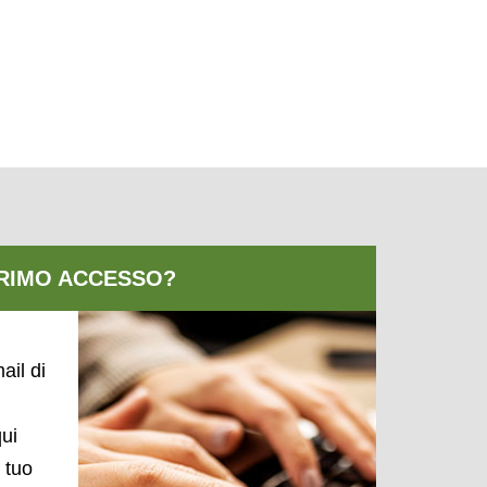
ail di
qui
l tuo