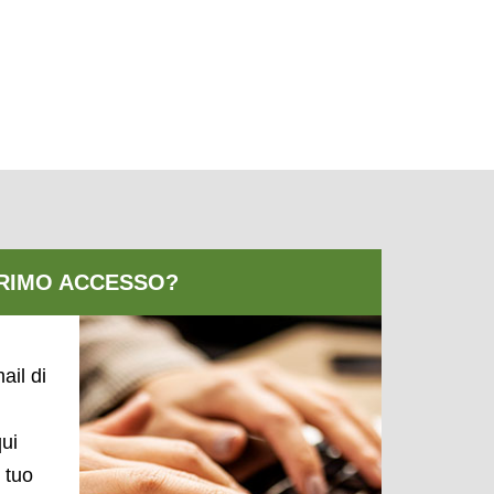
ail di
qui
l tuo