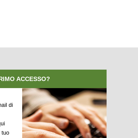
ail di
qui
l tuo