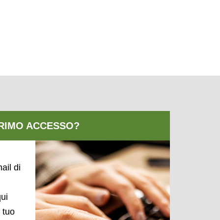
ail di
qui
l tuo