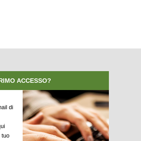
ail di
qui
l tuo