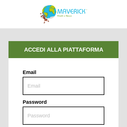
Email
Password