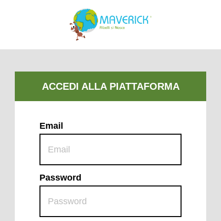
Email
Password