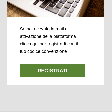
Se hai ricevuto la mail di
attivazione della piattaforma
clicca qui per registrarti con il
tuo codice convenzione
REGISTRATI