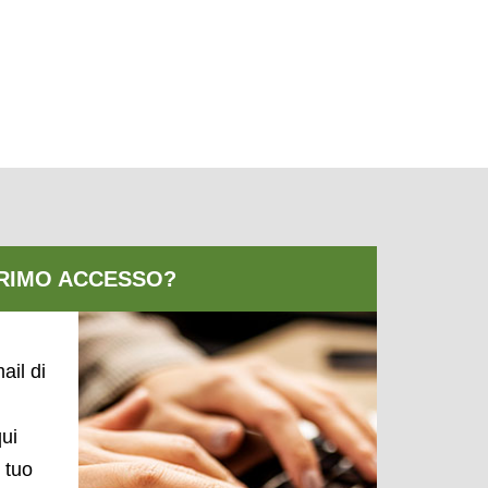
ail di
qui
l tuo