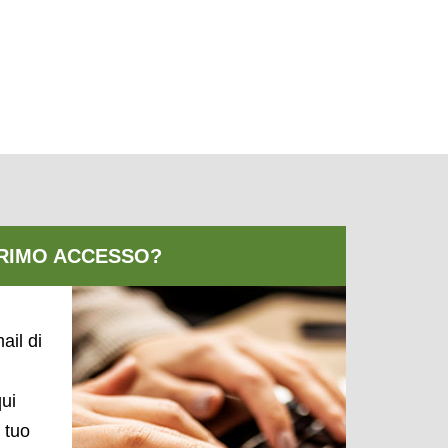
ail di
qui
l tuo