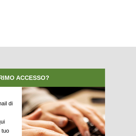
ail di
qui
l tuo